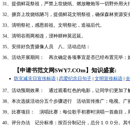
31、提倡鲜花祭祖，严禁上坟烧纸、燃放鞭炮等一切野外用火
32、摒弃上坟烧纸陋习，提倡鲜花文明祭祖，确保森林资源安
33、清明祭祀，感恩前祖。文明祭祀，造福后代。
34、清明谷雨两相连，浸种耕种莫迟延。
35、安排好负责摄像人员 八、活动总结：
36、活动开展期间： 再次确定各项事宜是否已经布置完毕：
【申请书范文网SWY7.COm】知识盛宴:
防灾减灾日宣传标语
|
恋爱纪念日句子
|
文明宣传标语
|
37、活动预期效果： 通过观看红色的电影，让同学们更加了
38、本次选拔活动分五个步骤进行 活动宣传推广：电视、广
39、比赛项目： 演唱比赛：每位歌手初赛时演唱一首曲目
40、评分办法 记分标准：按百分制记分，总分１００分。其