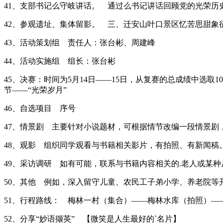
41、支部书记么守岐讲话。 通过么书记讲话回顾党的光荣
42、参观遗址、集体留影。 三、迁安山叶口景区忆苦思甜象
43、活动策划组 责任人：张台彬、周建峰
44、活动实施组 组长：张台彬
45、决赛：时间为5月14日——15日，从复赛的总成绩中选
节——“光荣岁月”
46、自选项目 序号
47、情景剧 主要针对小说题材，可根据情节改编一段情景剧
48、观影 组织同学观看与书籍相关影片，有拍照、有新闻稿
49、采访调研 如有可能，联系与书籍内容相关的.老人或某
50、其他 例如，深入留守儿童、农民工子弟小学、养老院等
51、行程路线： 梅林一村（集合）——梅林水库（拍照）—
52、分享“妙语撷英” 【微笑是人生最好的`名片】