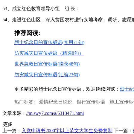
53、成立红色教育领导小组 组 长：
54、走进红色山区，深入贫困农村进行实地考察、调研、志愿
推荐阅读:
烈士纪念日的宣传标语(实用71句)
防灾减灾日宣传标语（精选8句）
世界急救日宣传标语(摘录48句)
防灾减灾日宣传标语(汇编23句)
更多精彩的烈士纪念日宣传标语，欢迎继续浏览：
烈士纪
热门标签:
爱情纪念日说说
银行宣传标语
施工宣传标
文章来源：
//m.swy7.com/a/5313471.html
更多
上一篇：
入党申请书2000字以上范文大学生免费复制
下一篇：