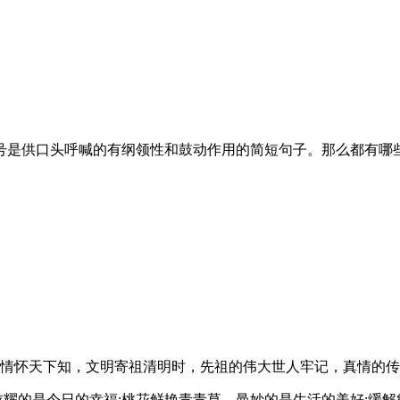
号是供口头呼喊的有纲领性和鼓动作用的简短句子。那么都有哪
恩情怀天下知，文明寄祖清明时，先祖的伟大世人牢记，真情的
炫耀的是今日的幸福;桃花鲜艳青青草，曼妙的是生活的美好;缓解