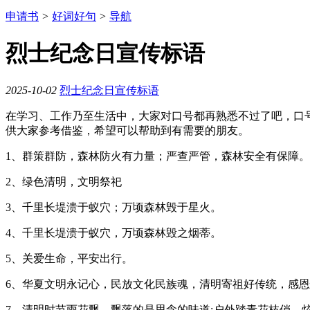
申请书
>
好词好句
>
导航
烈士纪念日宣传标语
2025-10-02
烈士纪念日宣传标语
在学习、工作乃至生活中，大家对口号都再熟悉不过了吧，口
供大家参考借鉴，希望可以帮助到有需要的朋友。
1、群策群防，森林防火有力量；严查严管，森林安全有保障。
2、绿色清明，文明祭祀
3、千里长堤溃于蚁穴；万顷森林毁于星火。
4、千里长堤溃于蚁穴，万顷森林毁之烟蒂。
5、关爱生命，平安出行。
6、华夏文明永记心，民放文化民族魂，清明寄祖好传统，感
7、清明时节雨花飘，飘落的是思念的味道;户外踏青花枝俏，