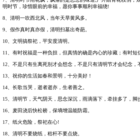
明时节，珍惜眼前的幸福，愿你事事顺利幸福绕!
8、清明一吹西北风，当年天旱黄风多。
9、假作真时真亦假，清明扫墓出奇葩。
10、文明搞祭祀，平安度清明。
11、有时祝福是一种负担，但真情的确是内心的珍藏；有时
12、不是只有生离死别才会想念，不是只有清明节才会纪念
13、祝你的生活如春和景明，十分美好！
14、长歌当哭，逝者逝亦，生者善之。
15、清明节，天气阴天，思念深沉，雨滴落下，牵挂多了，
16、麦田浇后快松耪，保墒增温能防霜。
17、纸火危险，祭祀在心!
18、清明不要烧纸，秸杆不要点烧。