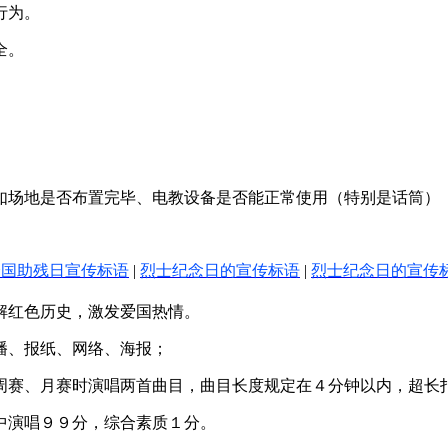
行为。
全。
如场地是否布置完毕、电教设备是否能正常使用（特别是话筒）
全国助残日宣传标语
|
烈士纪念日的宣传标语
|
烈士纪念日的宣传
解红色历史，激发爱国热情。
播、报纸、网络、海报；
，周赛、月赛时演唱两首曲目，曲目长度规定在４分钟以内，超长
中演唱９９分，综合素质１分。