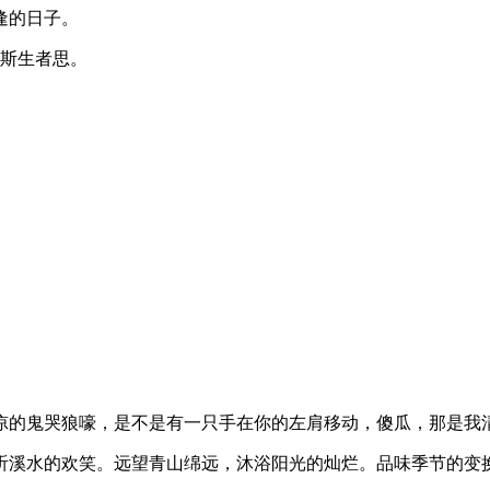
逢的日子。
已斯生者思。
凉的鬼哭狼嚎，是不是有一只手在你的左肩移动，傻瓜，那是我
静听溪水的欢笑。远望青山绵远，沐浴阳光的灿烂。品味季节的变