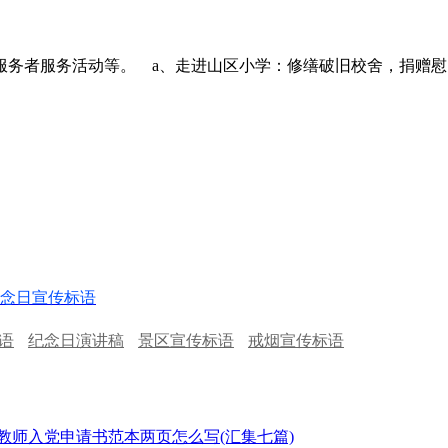
服务者服务活动等。 a、走进山区小学：修缮破旧校舍，捐赠
念日宣传标语
语
纪念日演讲稿
景区宣传标语
戒烟宣传标语
教师入党申请书范本两页怎么写(汇集七篇)