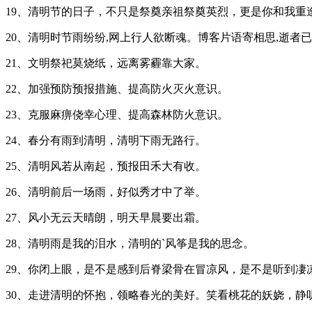
19、清明节的日子，不只是祭奠亲祖祭奠英烈，更是你和我重
20、清明时节雨纷纷,网上行人欲断魂。博客片语寄相思,逝者
21、文明祭祀莫烧纸，远离雾霾靠大家。
22、加强预防预报措施、提高防火灭火意识。
23、克服麻痹侥幸心理、提高森林防火意识。
24、春分有雨到清明，清明下雨无路行。
25、清明风若从南起，预报田禾大有收。
26、清明前后一场雨，好似秀才中了举。
27、风小无云天晴朗，明天早晨要出霜。
28、清明雨是我的泪水，清明的`风筝是我的思念。
29、你闭上眼，是不是感到后脊梁骨在冒凉风，是不是听到凄
30、走进清明的怀抱，领略春光的美好。笑看桃花的妖娆，