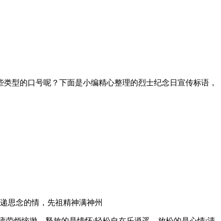
些类型的口号呢？下面是小编精心整理的烈士纪念日宣传标语，
传递思念的情，先祖精神满神州
疲劳烦恼抛，释放的是情怀;轻松自在乐逍遥，放松的是心情;清